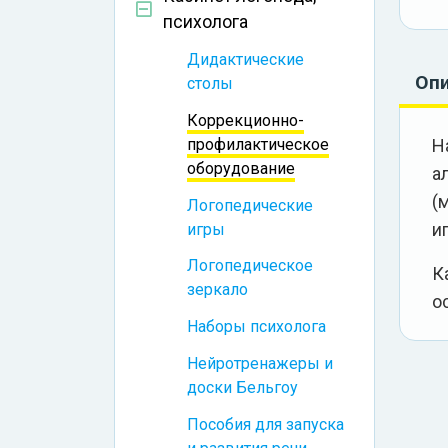
психолога
Дидактические
Оп
столы
Коррекционно-
Н
профилактическое
оборудование
а
(
Логопедические
иг
игры
Логопедическое
К
зеркало
о
Наборы психолога
Нейротренажеры и
доски Бельгоу
Пособия для запуска