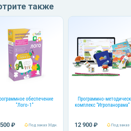
отрите также
рограммное обеспечение
Программно-методичес
"Лого-1"
комплекс "Игропанорама"
 500 ₽
12 900 ₽
Под заказ 30дн.
Под заказ 